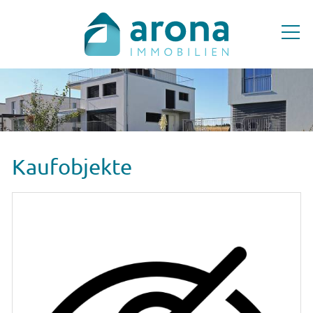
ANGEBOTE
MIETOBJEKTE
KAUFOBJEKTE
Kaufobjekte
DIENSTLEISTUNGEN
UNTERNEHMEN
NEWS & TIPPS